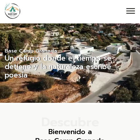
Base Camp Granada
Un refugio donde el tiempo se
detiene y la naturaleza escribe
poesía
Descubre
Bienvenido a